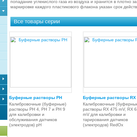
попадание углекислого газа из воздуха и хранится в плотно з
маркировке каждого пластикового флакона указан срок дейст
Все товары серии
Буферные растворы PH
Буферные растворы RX
Калибровочные (буферные)
Калибровочные (буферны
растворы PH 4, PH 7 и PH 9
растворы RX 475 mV, RX 
для калибровки и
mV для калибровки и
обслуживания датчиков
тарирования датчиков
(электродов) pH
(электродов) RedOx