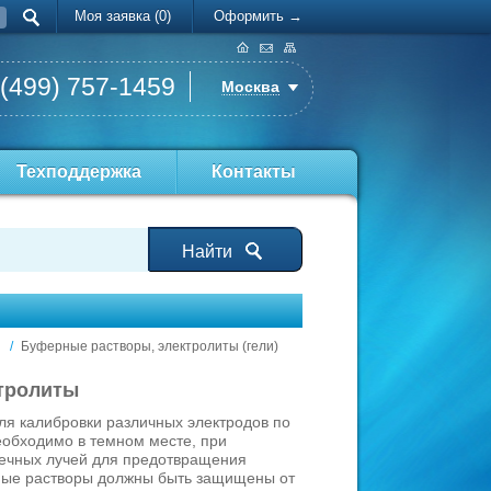
Моя заявка (0)
Оформить →
 (499) 757-1459
Москва
Техподдержка
Контакты
Найти
/
Буферные растворы, электролиты (гели)
тролиты
ля калибровки различных электродов по
обходимо в темном месте, при
нечных лучей для предотвращения
ные растворы должны быть защищены от