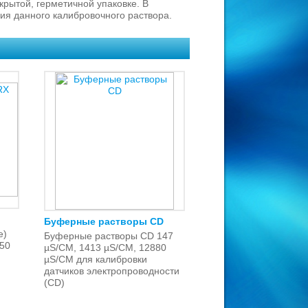
акрытой, герметичной упаковке. В
вия данного калибровочного раствора.
Буферные растворы CD
е)
Буферные растворы CD 147
650
µS/CM, 1413 µS/CM, 12880
µS/CM для калибровки
датчиков электропроводности
(CD)