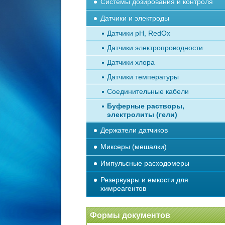
Системы дозирования и контроля
Датчики и электроды
Датчики рН, RedOx
Датчики электропроводности
Датчики хлора
Датчики температуры
Соединительные кабели
Буферные растворы,
электролиты (гели)
Держатели датчиков
Миксеры (мешалки)
Импульсные расходомеры
Резервуары и емкости для
химреагентов
Формы документов