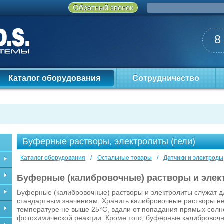
Обратный звонок
8
Каталог оборудования
Сотрудничество
Буферные растворы, электролиты (гели)
Каталог оборудования
/
Остальные товары
/
Датчики и электроды
Буферные (калибровочные) растворы и элек
Буферные (калибровочные) растворы и электролиты служат д
стандартным значениям. Хранить калибровочные растворы не
температуре не выше 25°С, вдали от попадания прямых сол
фотохимической реакции. Кроме того, буферные калибровоч