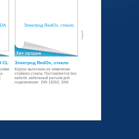
A CL
Электрод RedOx, стекло
Датчик потока
ровки
Корпус выполнен из химически
Датчик потока для OFF-LINE
ра
стойкого стекла. Поставляется без
держателей датчиков. Исполне
C
кабеля, кабельный разъем для
N.C. (нормально закрытый) и
подключения: DIN 19262, SN6
N.A. (нормально открытый)