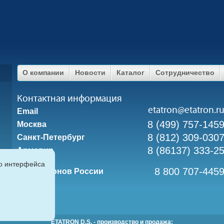
О компании
Новости
Каталог
Сотрудничество
Контактная информация
etatron@etatron.r
Email
8 (499) 757-145
Москва
8 (812) 309-030
Санкт-Петербург
8 (86137) 333-2
Армавир
го интерфейса
8 800 707-445
Для регионов России
ETATRON D.S. - производство и продажа: