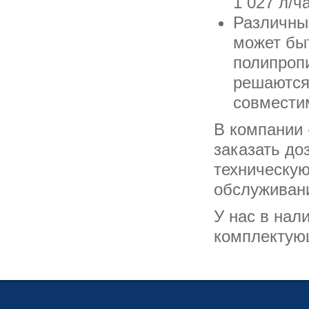
1 027 л/ча
Различны
может бы
полипроп
решаются
совмести
В компании
заказать до
техническую
обслуживани
У нас в нал
комплектую