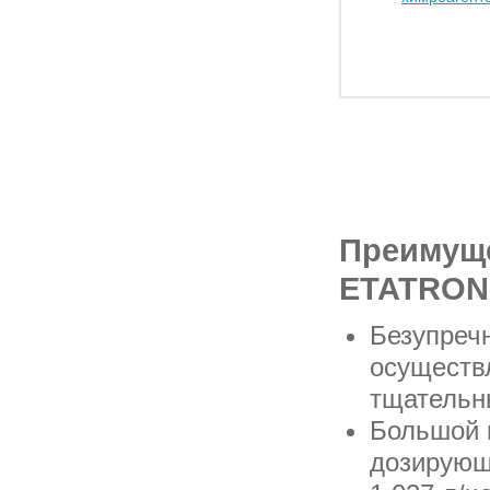
Преимуще
ETATRON
Безупречн
осуществ
тщательн
Большой 
дозирующ