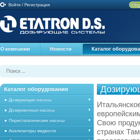
Войти
/
Регистрация
Обр
О компании
Новости
Каталог оборудов
Дозирую
Каталог оборудования
Дозирующие насосы
Итальянско
Дозировочные насосы
европейски
Перистальтические насосы
Свою продук
странах Та
Анализаторы жидкости