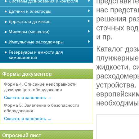
представит
Системы дозирования и контроля
нас предста
Датчики и электроды
решения раз
Держатели датчиков
сточных вод
Миксеры (мешалки)
и пр.
Импульсные расходомеры
Каталог до
Резервуары и емкости для
плунжерные 
химреагентов
жидкости, с
Формы документов
расходомеры
устройства.
Форма 4. Описание неисправности
дозирующего оборудования
европейским
Скачать и заполнить →
необходимые
Форма 5. Заявление о безопасности
оборудования
Скачать и заполнить →
Опросный лист