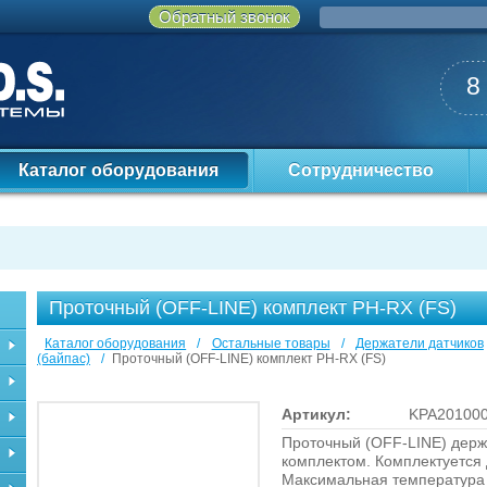
Обратный звонок
8
Каталог оборудования
Сотрудничество
Проточный (OFF-LINE) комплект PH-RX (FS)
Каталог оборудования
/
Остальные товары
/
Держатели датчиков
(байпас)
/
Проточный (OFF-LINE) комплект PH-RX (FS)
Артикул:
KPA20100
Проточный (OFF-LINE) держ
комплектом. Комплектуется д
Максимальная температура п