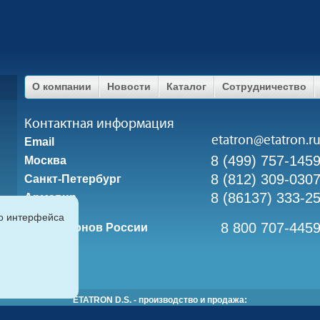
О компании
Новости
Каталог
Сотрудничество
Контактная информация
etatron@etatron.r
Email
8 (499) 757-145
Москва
8 (812) 309-030
Санкт-Петербург
8 (86137) 333-2
Армавир
го интерфейса
8 800 707-445
Для регионов России
ETATRON D.S. - производство и продажа:
мембранные насосы
|
плунжерные насосы
|
насосы дозировочные
|
химич