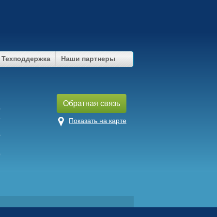
Техподдержка
Наши партнеры
u
Обратная связь
9
7
Показать на карте
5
9
еские насосы
|
перистальтические насосы