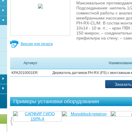
Максимальное противодавлен
Подсоединения: ниппель 1/2
совместной работы с анали
мембранными насосами доз
PH-RX-CL/M. В состав монта
10х14 - 10 м. п.; – кран ПВХ
150 микрон; – соединитель
префильтра на стену; – сам
Версия для печати
Артикул
Наименовани
KPA2010001ER
Держатель датчиков PH-RX (FS) с монтажным 
Заказать
Примеры установки оборудования