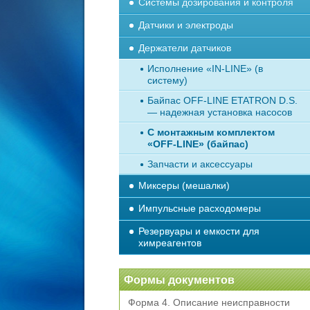
Системы дозирования и контроля
Датчики и электроды
Держатели датчиков
Исполнение «IN-LINE» (в
систему)
Байпас OFF-LINE ETATRON D.S.
— надежная установка насосов
С монтажным комплектом
«OFF-LINE» (байпас)
Запчасти и аксессуары
Миксеры (мешалки)
Импульсные расходомеры
Резервуары и емкости для
химреагентов
Формы документов
Форма 4. Описание неисправности