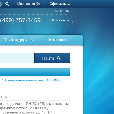
Моя заявка (0)
Оформить →
 (499) 757-1459
Москва
Техподдержка
Контакты
Найти
/
С монтажным комплектом «OFF-LINE»
01ER
атель датчиков PH-RX (FS) с монтажным
атчиком потока (2 FILI N.A.)
роточной жидкости: до 45 °C.