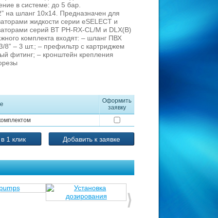
ие в системе: до 5 бар.
” на шланг 10x14. Предназначен для
заторами жидкости серии eSELECT и
аторами серий BT PH-RX-CL/M и DLX(B)
жного комплекта входят: – шланг ПВХ
 3/8” – 3 шт.; – префильтр с картриджем
ный фитинг; – кронштейн крепления
орезы
Оформить
е
заявку
комплектом
 в 1 клик