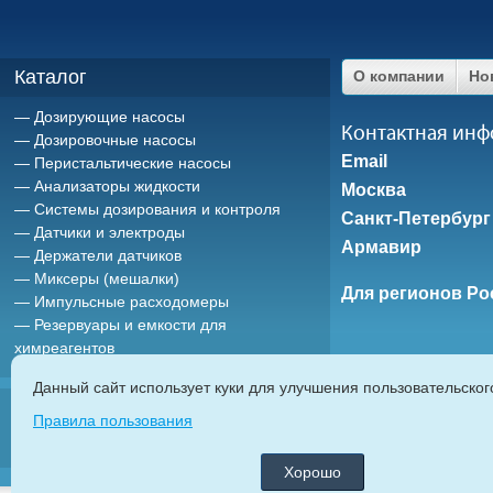
Каталог
О компании
Но
Дозирующие насосы
Контактная ин
Дозировочные насосы
Email
Перистальтические насосы
Анализаторы жидкости
Москва
Системы дозирования и контроля
Санкт-Петербург
Датчики и электроды
Армавир
Держатели датчиков
Миксеры (мешалки)
Для регионов Ро
Импульсные расходомеры
Резервуары и емкости для
химреагентов
Данный сайт использует куки для улучшения пользовательско
ETATRON D.
Правила пользования
дозирующие насосы
|
насосы дозаторы
|
мембранные насосы
|
плунж
автоматические системы дозирования химреагентов
|
Хорошо