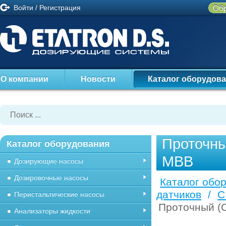
Войти
/
Регистрация
Обр
О компании
Новости
Каталог оборудов
Проточны
Каталог оборудования
MBB
Дозирующие насосы
Дозировочные насосы
Каталог обо
датчиков
/
С
Перистальтические насосы
Проточный (O
Анализаторы жидкости