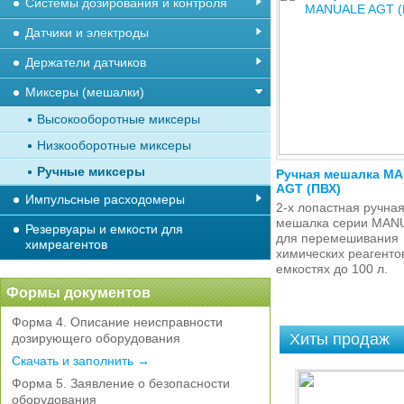
Системы дозирования и контроля
Датчики и электроды
Держатели датчиков
Миксеры (мешалки)
Высокооборотные миксеры
Низкооборотные миксеры
Ручные миксеры
Ручная мешалка M
AGT (ПВХ)
Импульсные расходомеры
2-х лопастная ручна
мешалка серии MAN
Резервуары и емкости для
для перемешивания
химреагентов
химических реагенто
емкостях до 100 л.
Формы документов
Форма 4. Описание неисправности
Хиты продаж
дозирующего оборудования
Скачать и заполнить →
Форма 5. Заявление о безопасности
оборудования