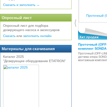
Скачать и заполнить →
Опросный лист
Опросный лист для подбора
дозирующего насоса и аксессуаров
Скачать
или
заполнить онлайн
Картридж сетчатый 150 мк
Проточный (OFF-
комплект SONDA 
Материалы для скачивания
Сетчатый картридж 150 микрон 5'',
для проточных OFF-LINE
Проточный (OFF-LIN
монтажных комплектов
Каталог 2025
датчика хлора SONDA
держателей датчиков
монтажным комплек
"Дозирующее оборудование ETATRON"