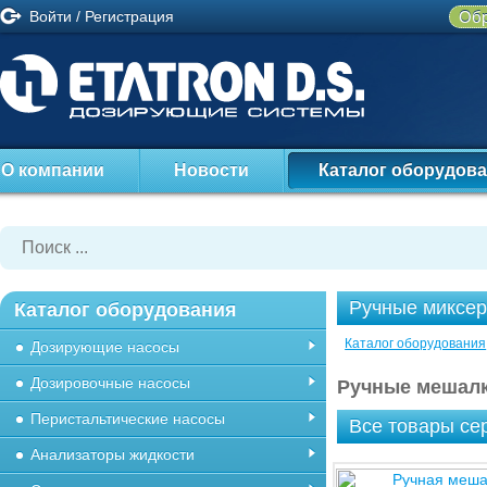
Войти
/
Регистрация
Обр
О компании
Новости
Каталог оборудов
Ручные миксе
Каталог оборудования
Каталог оборудования
Дозирующие насосы
Дозировочные насосы
Ручные мешалк
Перистальтические насосы
Все товары се
Анализаторы жидкости