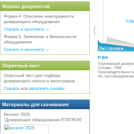
Формы документов
Форма 4. Описание неисправности
дозирующего оборудования
Скачать и заполнить →
Форма 5. Заявление о безопасности
оборудования
Скачать и заполнить →
DLX-MA/AD
P-BA
Аналоговый насос-дозатор.
Плунжерный дозиру
Опросный лист
Постоянное дозирование ON-OFF.
Головка - ПВХ.
Регулировка 0-20% или 0-100%.
Производительность:
Опросный лист для подбора
Без поддержки датчика уровня
л/ч, противодавлени
дозирующего насоса и аксессуаров
Скачать
или
заполнить онлайн
Материалы для скачивания
Каталог 2025
"Дозирующее оборудование ETATRON"