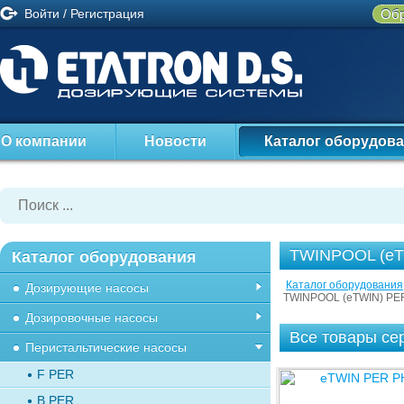
Войти
/
Регистрация
Обр
О компании
Новости
Каталог оборудов
TWINPOOL (eT
Каталог оборудования
Каталог оборудования
Дозирующие насосы
TWINPOOL (eTWIN) PE
Дозировочные насосы
Все товары се
Перистальтические насосы
F PER
B PER