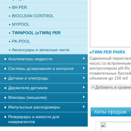
BH PER
BIOCLEAN CONTROL
MYPOOL
TWINPOOL (eTWIN) PER
PK-POOL
Аксессуары и запасные части
eTWIN PER PH/RX
Сдвоенный перистал
Анализаторы жидкости
насос со встроенным
контроллером рН-Rx
Системы дозирования и контроля
плавательных бассей
Датчики и электроды
объемом до 150 м3
+
Добавить в сравн
Держатели датчиков
Миксеры (мешалки)
Импульсные расходомеры
Хиты продаж
Резервуары и емкости для
химреагентов