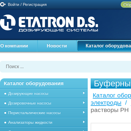
Войти
/
Регистрация
Обр
О компании
Новости
Каталог оборудов
Буферны
Каталог оборудования
Дозирующие насосы
Каталог обо
электроды
/
Дозировочные насосы
растворы PH
Перистальтические насосы
Анализаторы жидкости