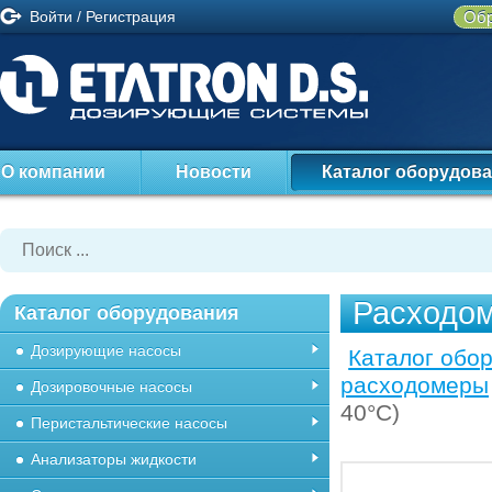
Войти
/
Регистрация
Обр
О компании
Новости
Каталог оборудов
Расходом
Каталог оборудования
Дозирующие насосы
Каталог обо
расходомеры
Дозировочные насосы
40°C)
Перистальтические насосы
Анализаторы жидкости