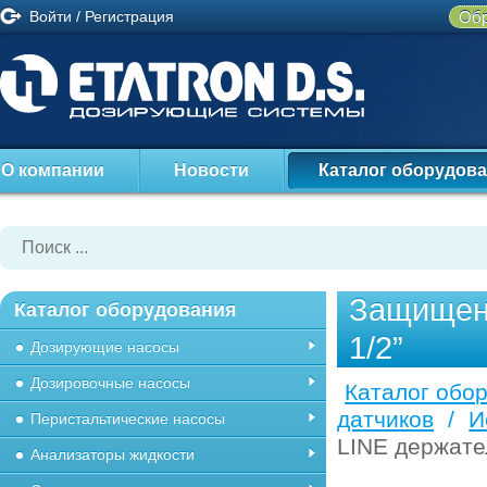
Войти
/
Регистрация
Обр
О компании
Новости
Каталог оборудов
Защищенн
Каталог оборудования
1/2”
Дозирующие насосы
Дозировочные насосы
Каталог обо
датчиков
/
И
Перистальтические насосы
LINE держател
Анализаторы жидкости