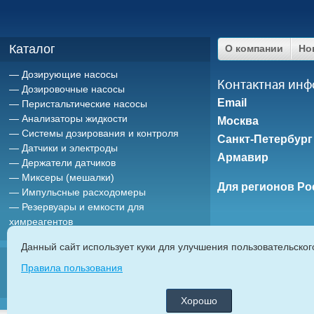
Каталог
О компании
Но
Дозирующие насосы
Контактная ин
Дозировочные насосы
Email
Перистальтические насосы
Анализаторы жидкости
Москва
Системы дозирования и контроля
Санкт-Петербург
Датчики и электроды
Армавир
Держатели датчиков
Миксеры (мешалки)
Для регионов Ро
Импульсные расходомеры
Резервуары и емкости для
химреагентов
Данный сайт использует куки для улучшения пользовательско
ETATRON D.
Правила пользования
дозирующие насосы
|
насосы дозаторы
|
мембранные насосы
|
плунж
автоматические системы дозирования химреагентов
|
Хорошо