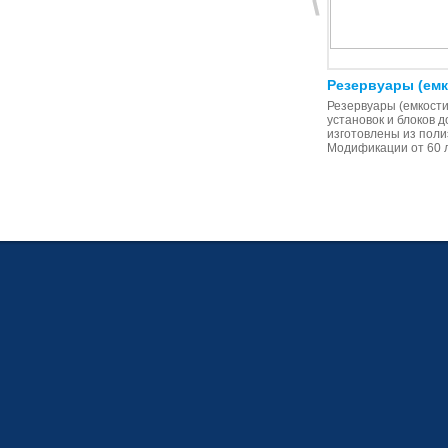
Погружной датчик уровня
Резервуары (емк
Датчик уровня погружной с кабелем
Резервуары (емкости
2 м. с возможностью регулировки
установок и блоков 
по высоте. Исполнение: ПВХ
изготовлены из пол
Модификации от 60 л