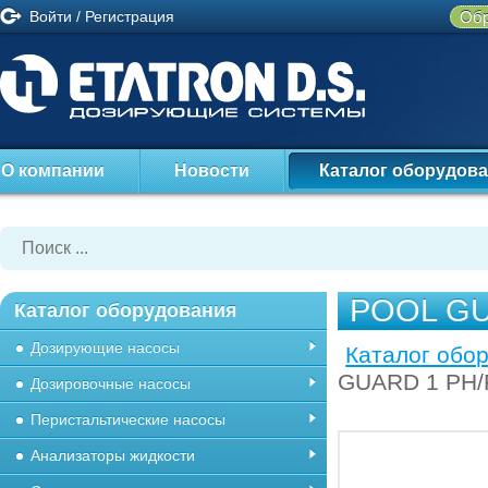
Войти
/
Регистрация
Обр
О компании
Новости
Каталог оборудов
POOL GU
Каталог оборудования
Дозирующие насосы
Каталог обо
GUARD 1 PH/
Дозировочные насосы
Перистальтические насосы
Анализаторы жидкости