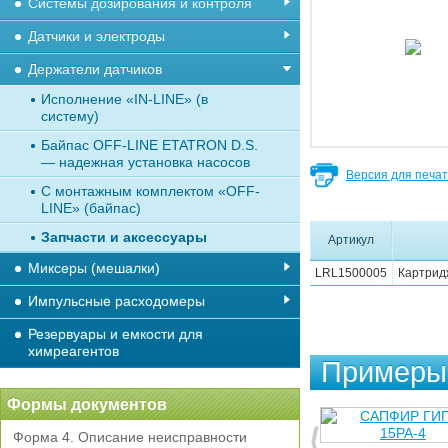
Системы дозирования и контроля
Датчики и электроды
Держатели датчиков
Исполнение «IN-LINE» (в
систему)
Байпас OFF-LINE ETATRON D.S.
— надежная установка насосов
Версия для печа
С монтажным комплектом «OFF-
LINE» (байпас)
Запчасти и аксессуары
Артикул
Миксеры (мешалки)
LRL1500005
Картрид
Импульсные расходомеры
Резервуары и емкости для
химреагентов
Примеры 
Формы документов
Форма 4. Описание неисправности