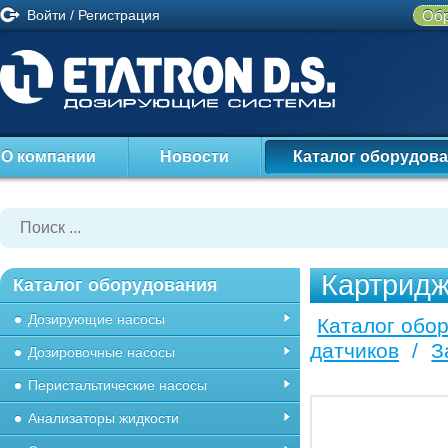
Войти
/
Регистрация
Обр
О компании
Новости
Каталог оборудов
Картридж
Каталог оборудования
Дозирующие насосы
Каталог обо
датчиков
/
З
Дозировочные насосы
Перистальтические насосы
Анализаторы жидкости