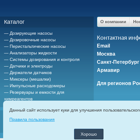
Каталог
О компании
Но
Дозирующие насосы
Контактная ин
Дозировочные насосы
Email
Перистальтические насосы
Анализаторы жидкости
Москва
Системы дозирования и контроля
Санкт-Петербург
Датчики и электроды
Армавир
Держатели датчиков
Миксеры (мешалки)
Для регионов Ро
Импульсные расходомеры
Резервуары и емкости для
химреагентов
Данный сайт использует куки для улучшения пользовательско
ETATRON D.
Правила пользования
дозирующие насосы
|
насосы дозаторы
|
мембранные насосы
|
плунж
автоматические системы дозирования химреагентов
|
Хорошо