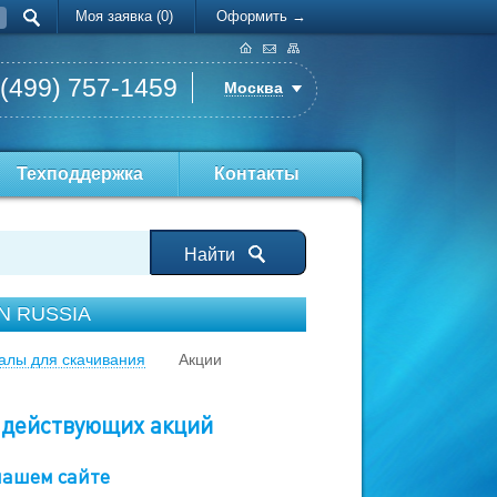
Моя заявка (0)
Оформить →
 (499) 757-1459
Москва
Техподдержка
Контакты
Найти
ON RUSSIA
алы для скачивания
Акции
 действующих акций
нашем сайте