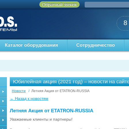
Обратный звонок
8
Каталог оборудования
Сотрудничество
Юбилейная акция (2021 год) – новости на сайт
Новости
/
Летняя Акция от ETATRON-RUSSIA
← Назад к новостям
Летняя Акция от ETATRON-RUSSIA
Уважаемые клиенты и партнеры!