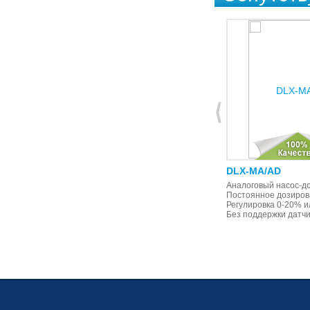
DLX-VFT/MBB
DLX-MA/AD
Пропорциональное дозирование
Аналоговый насос-до
от внешнего импульсного сигнала
Постоянное дозиров
(от импульсного расходомера), с
Регулировка 0-20% и
поддержкой датчика уровня
Без поддержки датчи