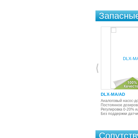
Запасные
DLX-VFT/MBB
DLX-MA/AD
Пропорциональное дозирование
Аналоговый насос-до
от внешнего импульсного сигнала
Постоянное дозиров
(от импульсного расходомера), с
Регулировка 0-20% и
поддержкой датчика уровня
Без поддержки датчи
Сопутст