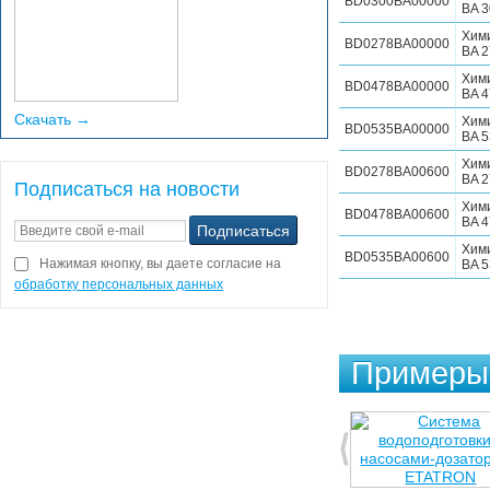
BD0300BA00000
BA 3
Хим
BD0278BA00000
BA 2
Хим
BD0478BA00000
BA 4
Скачать →
Хим
BD0535BA00000
BA 5
Хим
BD0278BA00600
BA 2
Подписаться на новости
Хим
BD0478BA00600
BA 4
Хим
BD0535BA00600
Нажимая кнопку, вы даете согласие на
BA 5
обработку персональных данных
Примеры 