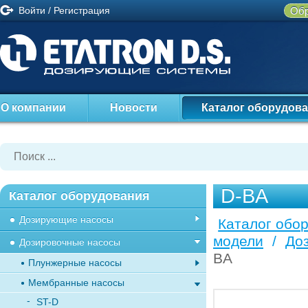
Войти
/
Регистрация
Обр
О компании
Новости
Каталог оборудов
D-BA
Каталог оборудования
Дозирующие насосы
Каталог обо
модели
/
До
Дозировочные насосы
BA
Плунжерные насосы
Мембранные насосы
ST-D