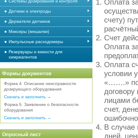
Оплата за
Системы дозирования и контроля
осуществ
Датчики и электроды
счету) пу
Держатели датчиков
расчётны
Миксеры (мешалки)
Счет дейс
Импульсные расходомеры
Оплата за
Резервуары и емкости для
предопла
химреагентов
Оплата сч
условии у
Формы документов
«…….» по
Форма 4. Описание неисправности
дозирующего оборудования
договору 
Скачать и заполнить →
лицами бе
Форма 5. Заявление о безопасности
счет, де
оборудования
ошибочно
Скачать и заполнить →
В случае 
Опросный лист
дней, цен