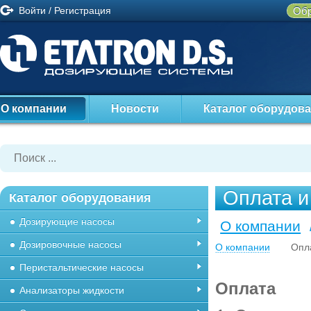
Войти
/
Регистрация
Обр
О компании
Новости
Каталог оборудов
Оплата и
Каталог оборудования
Дозирующие насосы
О компании
Дозировочные насосы
О компании
Опла
Перистальтические насосы
Оплата
Анализаторы жидкости