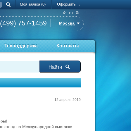
Моя заявка (0)
Оформить →
 (499) 757-1459
Москва
Техподдержка
Контакты
Найти
12 апреля 2019
9
еры!
аш стенд на Международной выставке