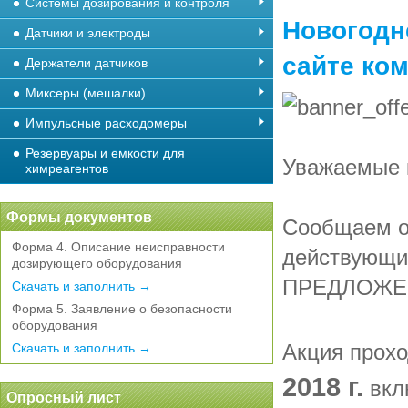
Системы дозирования и контроля
Новогодн
Датчики и электроды
сайте ко
Держатели датчиков
Миксеры (мешалки)
Импульсные расходомеры
Резервуары и емкости для
Уважаемые 
химреагентов
Формы документов
Сообщаем о
Форма 4. Описание неисправности
действующи
дозирующего оборудования
ПРЕДЛОЖЕН
Скачать и заполнить →
Форма 5. Заявление о безопасности
оборудования
Акция прохо
Скачать и заполнить →
2018 г.
вкл
Опросный лист