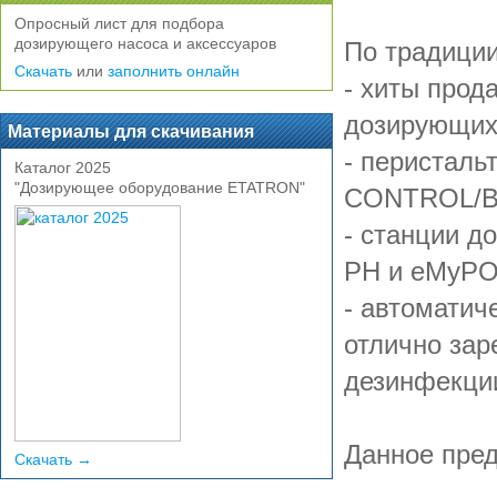
Опросный лист для подбора
дозирующего насоса и аксессуаров
По традиции
Скачать
или
заполнить онлайн
- хиты про
дозирующих 
Материалы для скачивания
- перисталь
Каталог 2025
"Дозирующее оборудование ETATRON"
CONTROL/B
- станции д
PH и eMyPO
- автомати
отлично зар
дезинфекци
Данное пред
Скачать →