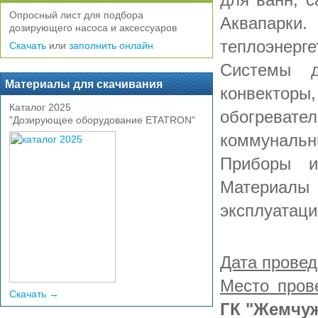
Опросный лист для подбора
Аквапарк
дозирующего насоса и аксессуаров
теплоэнерг
Скачать
или
заполнить онлайн
Системы д
Материалы для скачивания
конвекторы,
Каталог 2025
обогревате
"Дозирующее оборудование ETATRON"
коммуналь
Приборы и
Материалы 
эксплуатаци
Дата провед
Место пров
Скачать →
ГК "Жемчуж