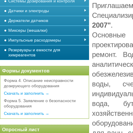
Системы дозирования и контроля
Приглаша
Датчики и электроды
Специализ
Держатели датчиков
2007"
.
Миксеры (мешалки)
Основные
Импульсные расходомеры
проектиров
Резервуары и емкости для
ремонт. Во
химреагентов
аналитичес
Формы документов
обезжелези
Форма 4. Описание неисправности
воды, сч
дозирующего оборудования
индивидуал
Скачать и заполнить →
Форма 5. Заявление о безопасности
вода, бу
оборудования
хозяйственн
Скачать и заполнить →
оборудован
Опросный лист
для ванн, с