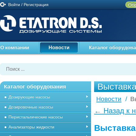
Войти
/
Регистрация
Обр
О компании
Новости
Каталог оборудов
Выставка
Каталог оборудования
Дозирующие насосы
Новости
/
В
Дозировочные насосы
← Назад к 
Перистальтические насосы
Выставка
Анализаторы жидкости