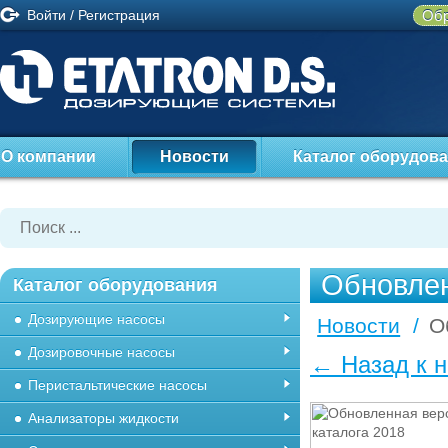
Войти
/
Регистрация
Обр
О компании
Новости
Каталог оборудов
Обновлен
Каталог оборудования
Дозирующие насосы
Новости
/
О
Дозировочные насосы
← Назад к 
Перистальтические насосы
Анализаторы жидкости