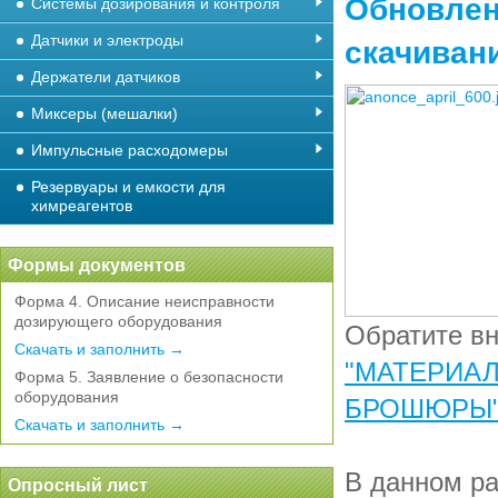
Обновлен
Системы дозирования и контроля
Датчики и электроды
скачиван
Держатели датчиков
Миксеры (мешалки)
Импульсные расходомеры
Резервуары и емкости для
химреагентов
Формы документов
Форма 4. Описание неисправности
дозирующего оборудования
Обратите вн
Скачать и заполнить →
"МАТЕРИАЛ
Форма 5. Заявление о безопасности
оборудования
БРОШЮРЫ"
Скачать и заполнить →
В данном ра
Опросный лист