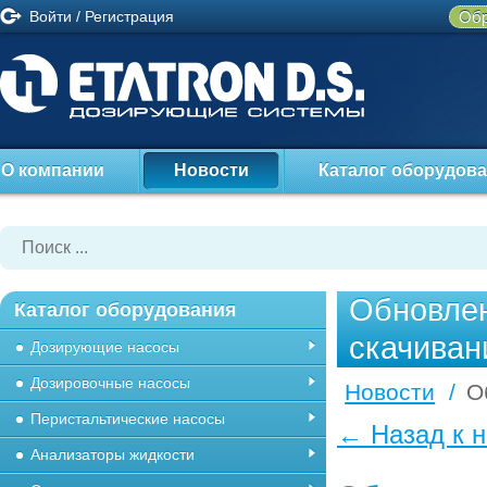
Войти
/
Регистрация
Обр
О компании
Новости
Каталог оборудов
Обновлен
Каталог оборудования
скачиван
Дозирующие насосы
Дозировочные насосы
Новости
/
О
Перистальтические насосы
← Назад к 
Анализаторы жидкости