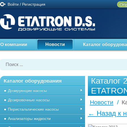
Войти
/
Регистрация
Обр
О компании
Новости
Каталог оборудов
Каталог 
Каталог оборудования
ETATRO
Дозирующие насосы
Дозировочные насосы
Новости
/
К
Перистальтические насосы
← Назад к 
Анализаторы жидкости