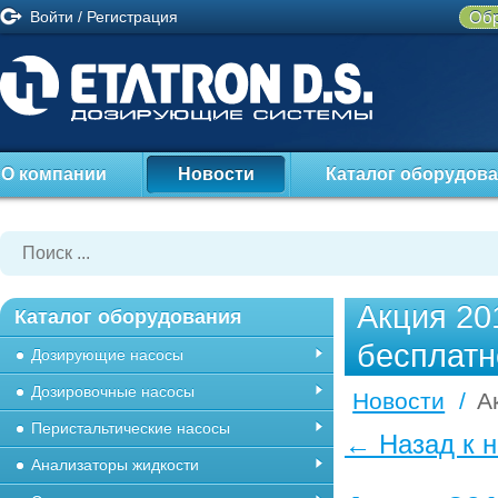
Войти
/
Регистрация
Обр
О компании
Новости
Каталог оборудов
Акция 20
Каталог оборудования
бесплатн
Дозирующие насосы
Дозировочные насосы
Новости
/
А
Перистальтические насосы
← Назад к 
Анализаторы жидкости