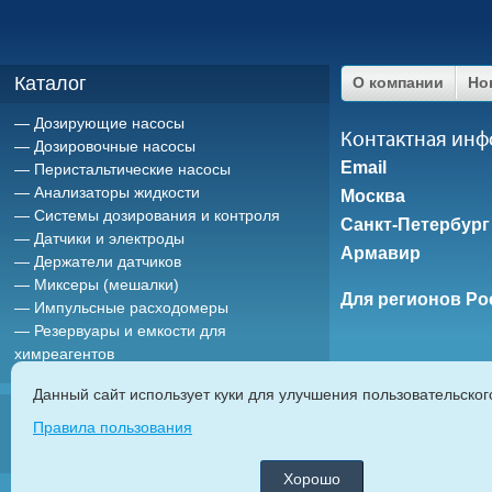
Каталог
О компании
Но
Дозирующие насосы
Контактная ин
Дозировочные насосы
Email
Перистальтические насосы
Анализаторы жидкости
Москва
Системы дозирования и контроля
Санкт-Петербург
Датчики и электроды
Армавир
Держатели датчиков
Миксеры (мешалки)
Для регионов Ро
Импульсные расходомеры
Резервуары и емкости для
химреагентов
Данный сайт использует куки для улучшения пользовательско
ETATRON D.
Правила пользования
дозирующие насосы
|
насосы дозаторы
|
мембранные насосы
|
плунж
автоматические системы дозирования химреагентов
|
Хорошо