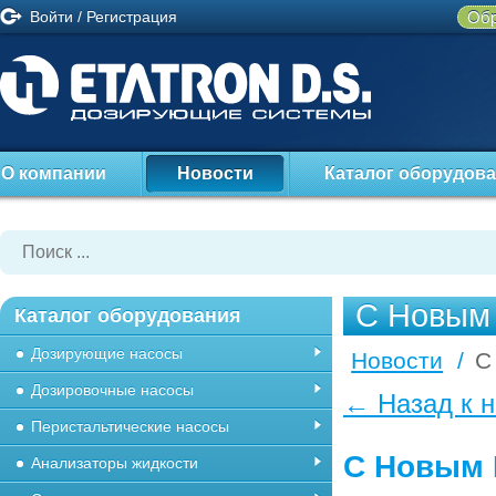
Войти
/
Регистрация
Обр
О компании
Новости
Каталог оборудов
C Новым 
Каталог оборудования
Дозирующие насосы
Новости
/
C
Дозировочные насосы
← Назад к 
Перистальтические насосы
C Новым 
Анализаторы жидкости