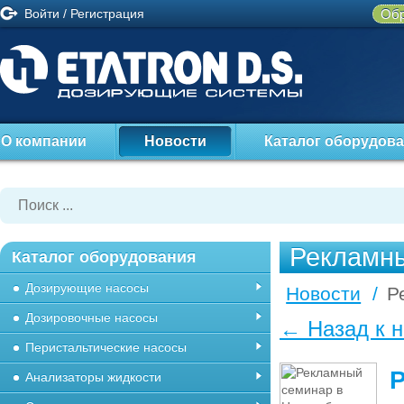
Войти
/
Регистрация
Обр
О компании
Новости
Каталог оборудов
Рекламны
Каталог оборудования
Дозирующие насосы
Новости
/
Р
Дозировочные насосы
← Назад к 
Перистальтические насосы
Анализаторы жидкости