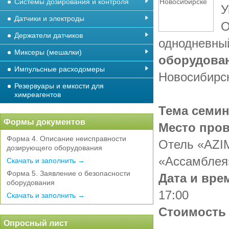
Системы дозирования и контроля
У
Датчики и электроды
О
Держатели датчиков
однодневны
Миксеры (мешалки)
оборудован
Импульсные расходомеры
Новосибирск
Резервуары и емкости для
химреагентов
Тема семи
Формы документов
Место пров
Форма 4. Описание неисправности
Отель «AZIM
дозирующего оборудования
«Ассамблея
Скачать и заполнить →
Форма 5. Заявление о безопасности
Дата и вре
оборудования
17:00
Скачать и заполнить →
Стоимость 
Опросный лист