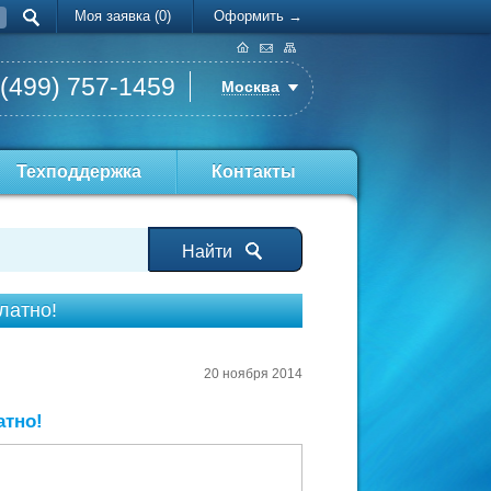
Моя заявка (0)
Оформить →
 (499) 757-1459
Москва
Техподдержка
Контакты
Найти
латно!
20 ноября 2014
атно!