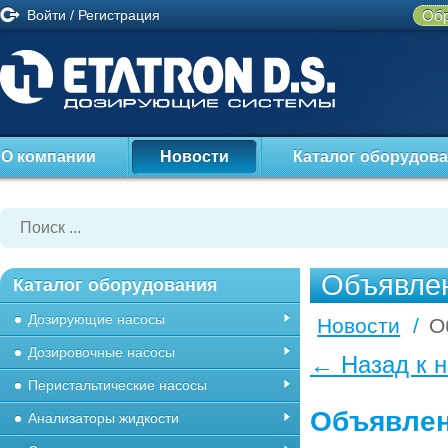
Войти
/
Регистрация
Обр
О компании
Новости
Каталог оборудов
Объявле
Каталог оборудования
Дозирующие насосы
Новости
/
О
Дозировочные насосы
← Назад к 
Перистальтические насосы
Объявле
Анализаторы жидкости