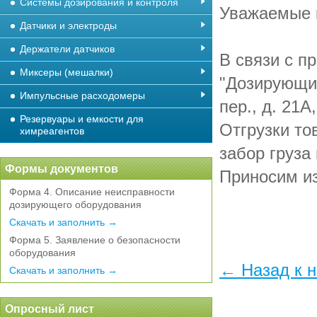
Системы дозирования и контроля
Уважаемые 
Датчики и электроды
Держатели датчиков
В связи с п
Миксеры (мешалки)
"Дозирующи
Импульсные расходомеры
пер., д. 21А
Резервуары и емкости для
Отгрузки то
химреагентов
забор груз
Формы документов
Приносим из
Форма 4. Описание неисправности
дозирующего оборудования
Скачать и заполнить →
Форма 5. Заявление о безопасности
оборудования
← Назад к 
Скачать и заполнить →
Опросный лист