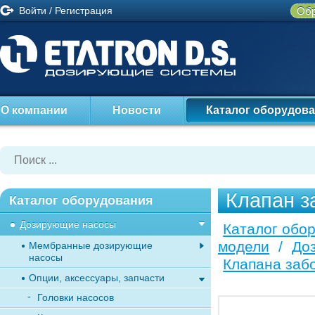
Войти
/
Регистрация
Обр
О компании
Новости
Каталог оборудов
Клапан з
Каталог оборудования
Дозирующие насосы
Каталог обо
модели
/
До
Мембранные дозирующие
насосы
Клапана заб
Опции, аксессуары, запчасти
Головки насосов