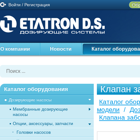
Войти
/
Регистрация
Обр
О компании
Новости
Каталог оборудов
Клапан 
Каталог оборудования
Дозирующие насосы
Каталог обо
модели
/
До
Мембранные дозирующие
насосы
Клапана заб
Опции, аксессуары, запчасти
Головки насосов