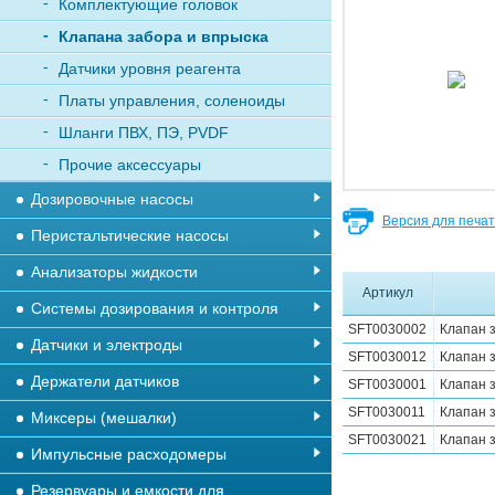
Комплектующие головок
Клапана забора и впрыска
Датчики уровня реагента
Платы управления, соленоиды
Шланги ПВХ, ПЭ, PVDF
Прочие аксессуары
Дозировочные насосы
Версия для печа
Перистальтические насосы
Анализаторы жидкости
Артикул
Системы дозирования и контроля
SFT0030002
Клапан з
Датчики и электроды
SFT0030012
Клапан 
Держатели датчиков
SFT0030001
Клапан 
SFT0030011
Клапан 
Миксеры (мешалки)
SFT0030021
Клапан з
Импульсные расходомеры
Резервуары и емкости для