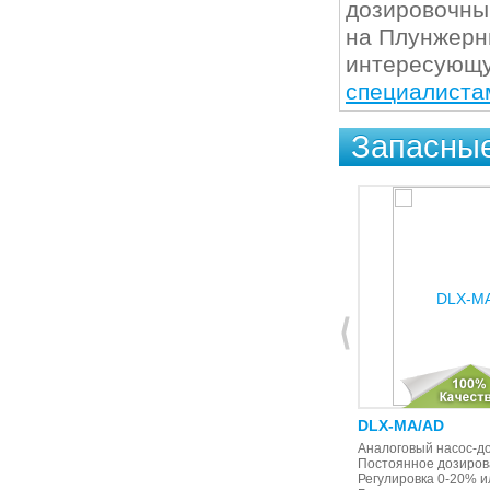
дозировочны
на Плунжерн
интересующу
специалиста
Запасные
DLX-VFT/MBB
DLX-MA/AD
Пропорциональное дозирование
Аналоговый насос-до
от внешнего импульсного сигнала
Постоянное дозиров
(от импульсного расходомера), с
Регулировка 0-20% и