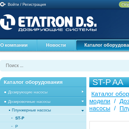
Войти
/
Регистрация
Обр
О компании
Новости
Каталог оборудов
ST-P AA
Каталог оборудования
Дозирующие насосы
Каталог обо
модели
/
До
Дозировочные насосы
насосы
/
Пл
Плунжерные насосы
ST-P
P