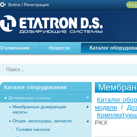
Войти
/
Регистрация
Обр
О компании
Новости
Каталог оборудов
Мембрана
Каталог оборудования
Дозирующие насосы
Каталог обо
модели
/
До
Мембранные дозирующие
насосы
Комплектующ
Опции, аксессуары, запчасти
PKX
Головки насосов