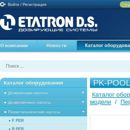
Войти
/
Регистрация
Обр
О компании
Новости
Каталог оборудов
PK-POOL
Каталог оборудования
Дозирующие насосы
Каталог обо
модели
/
Пе
Дозировочные насосы
Перистальтические насосы
F PER
B PER