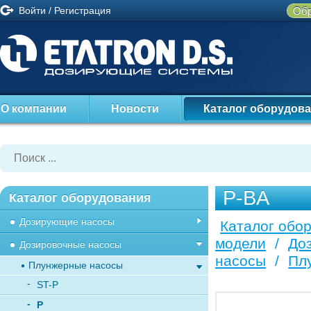
Войти
/
Регистрация
Обр
О компании
Новости
Каталог оборудов
P-BA
Каталог оборудования
Дозирующие насосы
Каталог обо
модели
/
До
Дозировочные насосы
насосы
/
Пл
Плунжерные насосы
ST-P
P