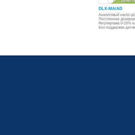
DLX-VFT/MBB
DLX-MA/AD
Пропорциональное дозирование
Аналоговый насос-до
от внешнего импульсного сигнала
Постоянное дозиров
(от импульсного расходомера), с
Регулировка 0-20% и
поддержкой датчика уровня
Без поддержки датчи