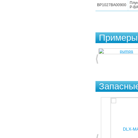
Плу
BP1027BA00900
P-BA
Примеры 
Запасные