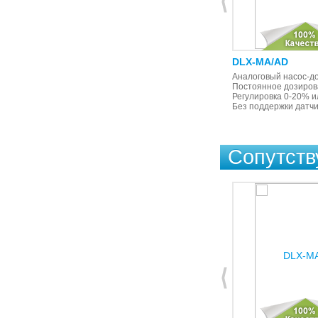
DLX-VFT/MBB
DLX-MA/AD
Пропорциональное дозирование
Аналоговый насос-до
от внешнего импульсного сигнала
Постоянное дозиров
(от импульсного расходомера), с
Регулировка 0-20% и
поддержкой датчика уровня
Без поддержки датчи
Сопутст