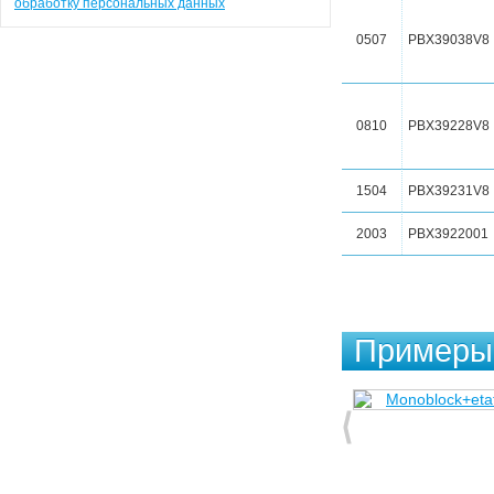
обработку персональных данных
0507
PBX39038V8
0810
PBX39228V8
1504
PBX39231V8
2003
PBX3922001
Примеры 