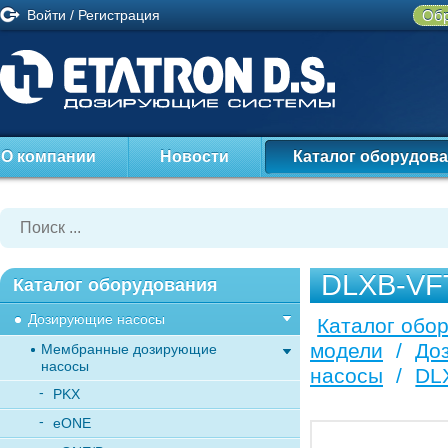
Войти
/
Регистрация
Обр
О компании
Новости
Каталог оборудов
DLXB-VF
Каталог оборудования
Дозирующие насосы
Каталог обо
модели
/
До
Мембранные дозирующие
насосы
насосы
/
DL
PKX
eONE