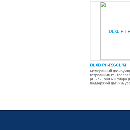
DLXB PH-RX-CL/M
Мембранный дозирующи
встроенным контролле
рН или RedOx и хлора (
поддержкой датчика уро