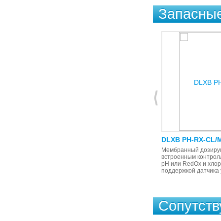
Запасные
DLXB PH-RX-CL/M
DLXB PH-RX-CL/
Мембранный дозирующий насос со
Мембранный дозиру
встроенным контроллером уровня
встроенным контрол
рН или RedOx и хлора (на выбор) с
рН или RedOx и хлор
поддержкой датчика уровня.
поддержкой датчика 
Сопутст