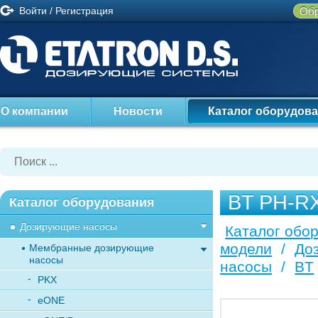
Войти
/
Регистрация
Обр
О компании
Новости
Каталог оборудов
BT PH-R
Каталог оборудования
Дозирующие насосы
Каталог обо
модели
/
До
Мембранные дозирующие
насосы
насосы
/
BT
PKX
eONE