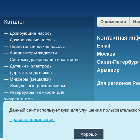
Каталог
О компании
Но
Дозирующие насосы
Контактная ин
Дозировочные насосы
Email
Перистальтические насосы
Анализаторы жидкости
Москва
Системы дозирования и контроля
Санкт-Петербург
Датчики и электроды
Армавир
Держатели датчиков
Миксеры (мешалки)
Для регионов Ро
Импульсные расходомеры
Резервуары и емкости для
химреагентов
Данный сайт использует куки для улучшения пользовательско
ETATRON D.
Правила пользования
дозирующие насосы
|
насосы дозаторы
|
мембранные насосы
|
плунж
автоматические системы дозирования химреагентов
|
Хорошо