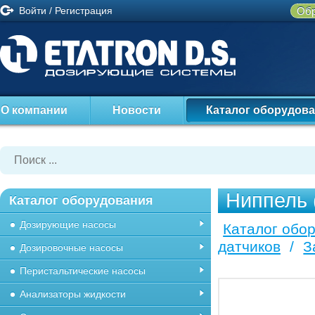
Войти
/
Регистрация
Обр
О компании
Новости
Каталог оборудов
Ниппель (
Каталог оборудования
Дозирующие насосы
Каталог обо
датчиков
/
З
Дозировочные насосы
Перистальтические насосы
Анализаторы жидкости