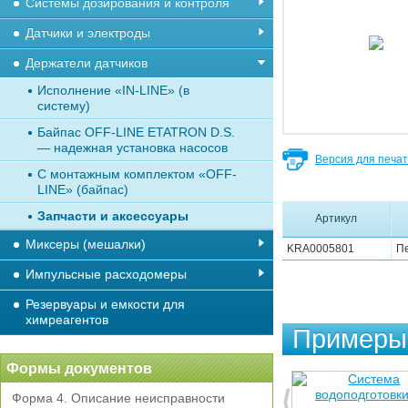
Системы дозирования и контроля
Датчики и электроды
Держатели датчиков
Исполнение «IN-LINE» (в
систему)
Байпас OFF-LINE ETATRON D.S.
— надежная установка насосов
Версия для печа
С монтажным комплектом «OFF-
LINE» (байпас)
Запчасти и аксессуары
Артикул
Миксеры (мешалки)
KRA0005801
Пе
Импульсные расходомеры
Резервуары и емкости для
химреагентов
Примеры 
Формы документов
Форма 4. Описание неисправности