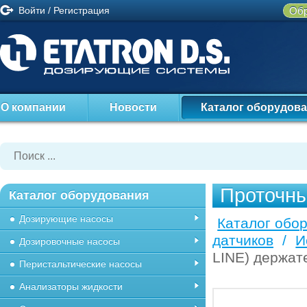
Войти
/
Регистрация
Обр
О компании
Новости
Каталог оборудов
Проточны
Каталог оборудования
Дозирующие насосы
Каталог обо
датчиков
/
И
Дозировочные насосы
LINE) держат
Перистальтические насосы
Анализаторы жидкости