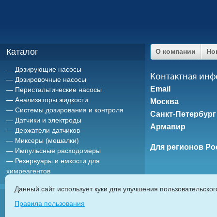
Каталог
О компании
Но
Дозирующие насосы
Контактная ин
Дозировочные насосы
Email
Перистальтические насосы
Анализаторы жидкости
Москва
Системы дозирования и контроля
Санкт-Петербург
Датчики и электроды
Армавир
Держатели датчиков
Миксеры (мешалки)
Для регионов Ро
Импульсные расходомеры
Резервуары и емкости для
химреагентов
Данный сайт использует куки для улучшения пользовательско
ETATRON D.
Правила пользования
дозирующие насосы
|
насосы дозаторы
|
мембранные насосы
|
плунж
автоматические системы дозирования химреагентов
|