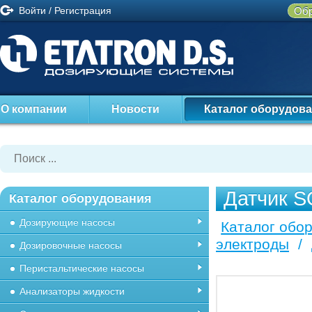
Войти
/
Регистрация
Обр
О компании
Новости
Каталог оборудов
Датчик 
Каталог оборудования
Дозирующие насосы
Каталог обо
электроды
/
Дозировочные насосы
Перистальтические насосы
Анализаторы жидкости