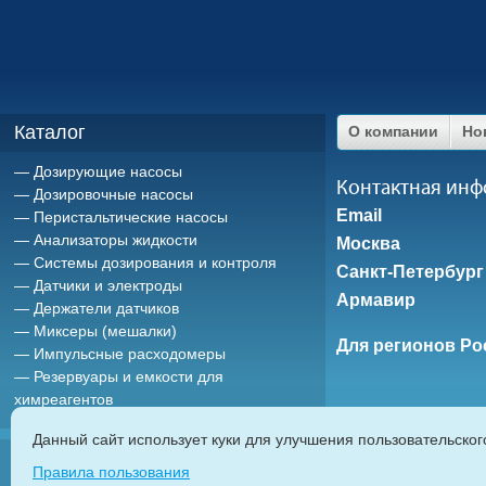
Каталог
О компании
Но
Дозирующие насосы
Контактная ин
Дозировочные насосы
Email
Перистальтические насосы
Анализаторы жидкости
Москва
Системы дозирования и контроля
Санкт-Петербург
Датчики и электроды
Армавир
Держатели датчиков
Миксеры (мешалки)
Для регионов Ро
Импульсные расходомеры
Резервуары и емкости для
химреагентов
Данный сайт использует куки для улучшения пользовательско
ETATRON D.
Правила пользования
дозирующие насосы
|
насосы дозаторы
|
мембранные насосы
|
плунж