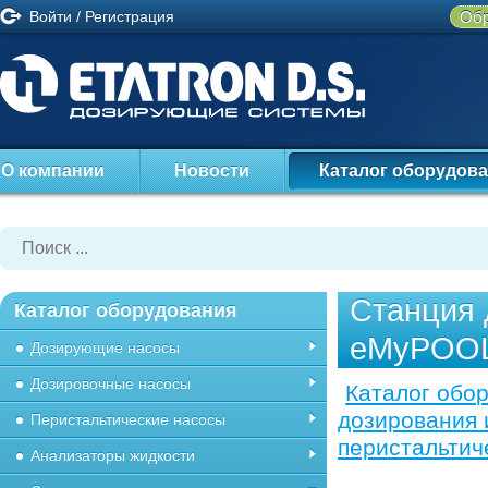
Войти
/
Регистрация
Обр
О компании
Новости
Каталог оборудов
Станция 
Каталог оборудования
eMyPOO
Дозирующие насосы
Дозировочные насосы
Каталог обо
дозирования 
Перистальтические насосы
перистальтич
Анализаторы жидкости