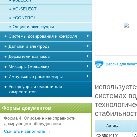
eSELECT
AG-SELECT
eCONTROL
Опции и аксессуары
Системы дозирования и контроля
Датчики и электроды
Держатели датчиков
Версия для печа
Миксеры (мешалки)
Импульсные расходомеры
используетс
Резервуары и емкости для
химреагентов
системах во
технологиче
Формы документов
стабильност
Форма 4. Описание неисправности
дозирующего оборудования
Артикул
Скачать и заполнить →
CXB5010101
А