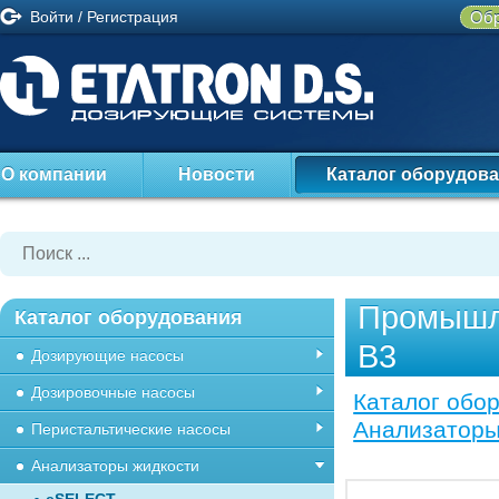
Войти
/
Регистрация
Обр
О компании
Новости
Каталог оборудов
Промышл
Каталог оборудования
B3
Дозирующие насосы
Дозировочные насосы
Каталог обо
Анализаторы
Перистальтические насосы
Анализаторы жидкости