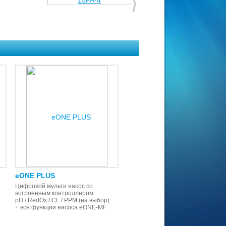
eONE PLUS
Цифровой мульти насос со
встроенным контроллером
рН / RedOx / CL / PPM (на выбор)
+ все функции насоса eONE-MF