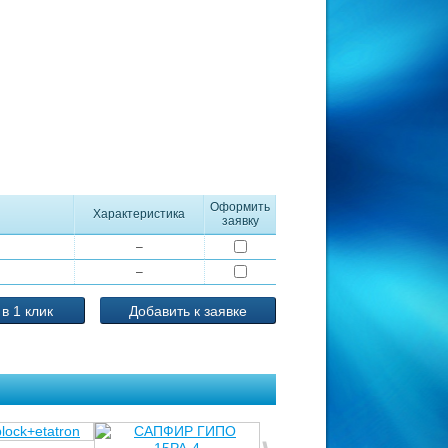
Оформить
Характеристика
заявку
–
–
 в 1 клик