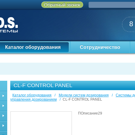
Обратный звонок
8
Каталог оборудования
Сотрудничество
CL-F CONTROL PANEL
Каталог оборудования
/
Модели систем дозирования
/
Системы д
управления дозированием
/
CL-F CONTROL PANEL
ПОписание29