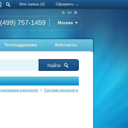
Моя заявка (0)
Оформить →
 (499) 757-1459
Москва
Техподдержка
Контакты
Найти
озирования и контроля
/
Системы контроля и