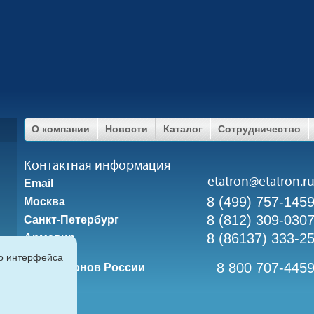
О компании
Новости
Каталог
Сотрудничество
Контактная информация
etatron@etatron.r
Email
8 (499) 757-145
Москва
8 (812) 309-030
Санкт-Петербург
8 (86137) 333-2
Армавир
го интерфейса
8 800 707-445
Для регионов России