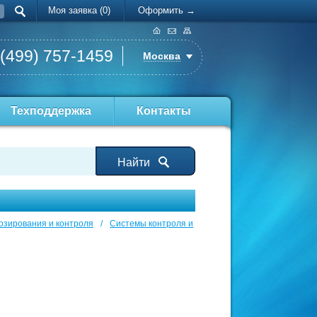
Моя заявка (0)
Оформить →
 (499) 757-1459
Москва
Техподдержка
Контакты
Найти
озирования и контроля
/
Системы контроля и