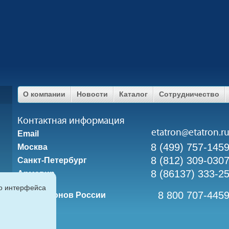
О компании
Новости
Каталог
Сотрудничество
Контактная информация
etatron@etatron.r
Email
8 (499) 757-145
Москва
8 (812) 309-030
Санкт-Петербург
8 (86137) 333-2
Армавир
го интерфейса
8 800 707-445
Для регионов России