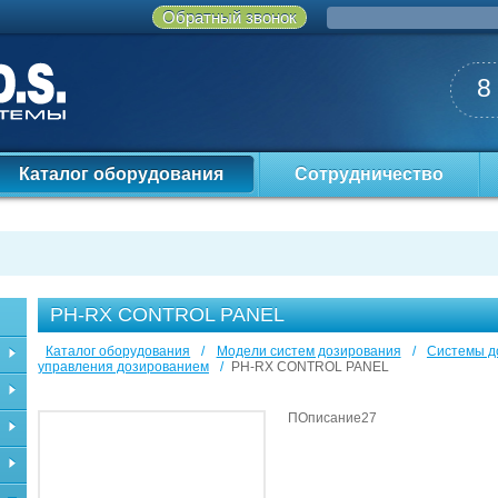
Обратный звонок
8
Каталог оборудования
Сотрудничество
PH-RX CONTROL PANEL
Каталог оборудования
/
Модели систем дозирования
/
Системы д
управления дозированием
/
PH-RX CONTROL PANEL
ПОписание27