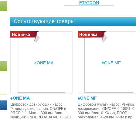
Сопутствующие товары
eONE MA
eONE MF
Цифровой дозирующий насос.
Цифровой мульти насос. Режимы
Режимы дозирования: ON/OFF и
дозирования: ON/OFF: 0-100%, 0-
PROP. 1:1. Max. – 300 имп/мин.
300 имп/мин, 0-XX л/ч; PROP.:
Функции: UNDERLOAD/OVERLOAD
расходомер, 4-20 mA, PPM и пр.