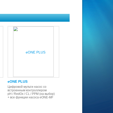
eONE PLUS
Цифровой мульти насос со
встроенным контроллером
рН / RedOx / CL / PPM (на выбор)
+ все функции насоса eONE-MF